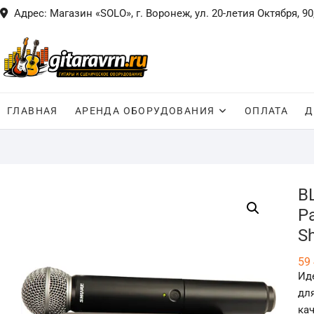
Skip
Адрес: Магазин «SOLO», г. Воронеж, ул. 20-летия Октября, 90
to
content
ГЛАВНАЯ
АРЕНДА ОБОРУДОВАНИЯ
ОПЛАТА
Д
B
Р
S
59
Ид
дл
кач