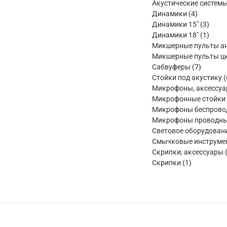
Акустические систем
4
Динамики
4
товара
3
Динамики 15"
3
товар
1
Динамики 18"
1
товар
Микшерные пульты а
Микшерные пульты ц
7
Сабвуферы
7
товаров
Стойки под акустику
Микрофоны, аксессу
Микрофонные стойки
Микрофоны беспрово
Микрофоны проводн
Световое оборудован
Смычковые инструме
Скрипки, аксессуары
1
Скрипки
1
товар