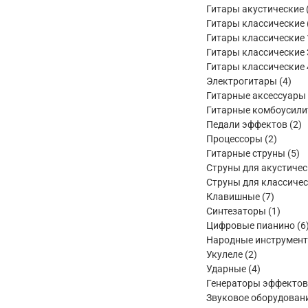
товара
Гитары акустические
Гитары классические
Гитары классические 
Гитары классические 
Гитары классические 
4
Электрогитары
4
тов
Гитарные аксессуары
Гитарные комбоусили
2
Педали эффектов
2
2
т
Процессоры
2
товара
5
Гитарные струны
5
то
Струны для акустичес
Струны для классичес
7
Клавишные
7
товаров
1
Синтезаторы
1
товар
Цифровые пианино
6
Народные инструмен
2
Укулеле
2
товара
4
Ударные
4
товара
Генераторы эффектов
Звуковое оборудован