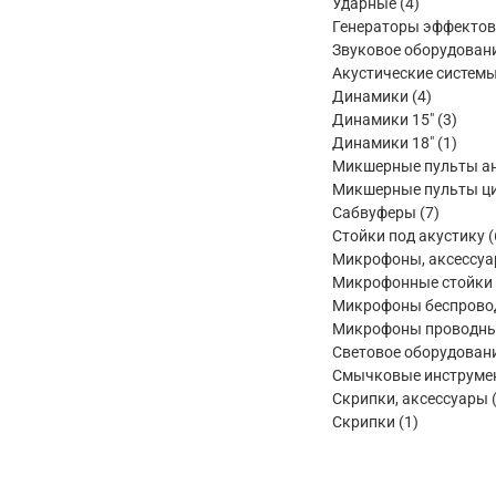
товара
4
Ударные
4
товара
Генераторы эффектов
Звуковое оборудован
Акустические систем
4
Динамики
4
товара
3
Динамики 15"
3
товар
1
Динамики 18"
1
товар
Микшерные пульты а
Микшерные пульты ц
7
Сабвуферы
7
товаров
Стойки под акустику
Микрофоны, аксессу
Микрофонные стойки
Микрофоны беспрово
Микрофоны проводн
Световое оборудован
Смычковые инструме
Скрипки, аксессуары
1
Скрипки
1
товар