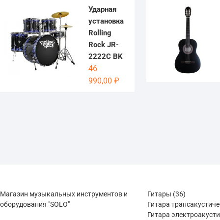
Ударная
установка
Rolling
Rock JR-
2222C BK
46
990,00
₽
36
Магазин музыкальных инструментов и
Гитары
36
товаров
оборудования "SOLO"
Гитара трансакустич
Гитара электроакуст