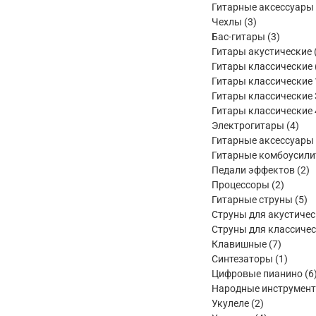
Гитарные аксессуары
3
Чехлы
3
товара
3
Бас-гитары
3
товара
Гитары акустические
Гитары классические
Гитары классические 
Гитары классические 
Гитары классические 
4
Электрогитары
4
тов
Гитарные аксессуары
Гитарные комбоусили
2
Педали эффектов
2
2
т
Процессоры
2
товара
5
Гитарные струны
5
то
Струны для акустичес
Струны для классичес
7
Клавишные
7
товаров
1
Синтезаторы
1
товар
Цифровые пианино
6
Народные инструмен
2
Укулеле
2