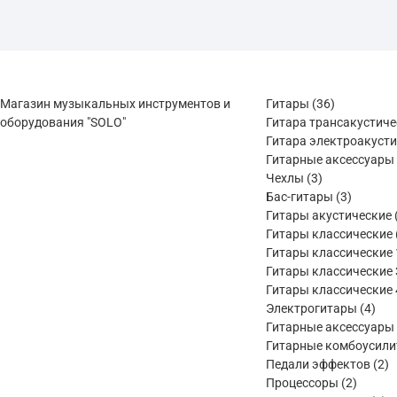
36
Магазин музыкальных инструментов и
Гитары
36
товаров
оборудования "SOLO"
Гитара трансакустич
Гитара электроакуст
Гитарные аксессуары
3
Чехлы
3
товара
3
Бас-гитары
3
товара
Гитары акустические
Гитары классические
Гитары классические 
Гитары классические 
Гитары классические 
4
Электрогитары
4
тов
Гитарные аксессуары
Гитарные комбоусили
2
Педали эффектов
2
2
т
Процессоры
2