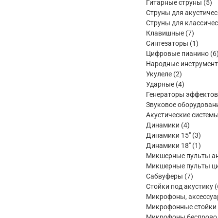
товара
5
Гитарные струны
5
то
Струны для акустичес
Струны для классичес
7
Клавишные
7
товаров
1
Синтезаторы
1
товар
Цифровые пианино
6
Народные инструмен
2
Укулеле
2
товара
4
Ударные
4
товара
Генераторы эффектов
Звуковое оборудован
Акустические систем
4
Динамики
4
товара
3
Динамики 15"
3
товар
1
Динамики 18"
1
товар
Микшерные пульты а
Микшерные пульты ц
7
Сабвуферы
7
товаров
Стойки под акустику
Микрофоны, аксессу
Микрофонные стойки
Микрофоны беспрово