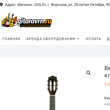
Skip
Адрес: Магазин «SOLO», г. Воронеж, ул. 20-летия Октября, 90
to
content
ГЛАВНАЯ
АРЕНДА ОБОРУДОВАНИЯ
ОПЛАТА
Д
B
к
3 
Ка
кл