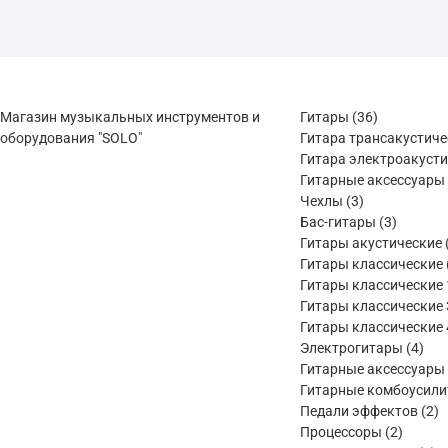
36
Магазин музыкальных инструментов и
Гитары
36
товаров
оборудования "SOLO"
Гитара трансакустич
Гитара электроакуст
Гитарные аксессуары
3
Чехлы
3
товара
3
Бас-гитары
3
товара
Гитары акустические
Гитары классические
Гитары классические 
Гитары классические 
Гитары классические 
4
Электрогитары
4
тов
Гитарные аксессуары
Гитарные комбоусили
2
Педали эффектов
2
2
т
Процессоры
2