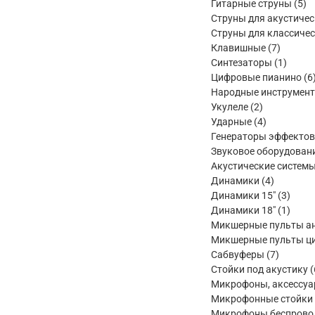
товара
5
Гитарные струны
5
то
Струны для акустичес
Струны для классичес
7
Клавишные
7
товаров
1
Синтезаторы
1
товар
Цифровые пианино
6
Народные инструмен
2
Укулеле
2
товара
4
Ударные
4
товара
Генераторы эффектов
Звуковое оборудован
Акустические систем
4
Динамики
4
товара
3
Динамики 15"
3
товар
1
Динамики 18"
1
товар
Микшерные пульты а
Микшерные пульты ц
7
Сабвуферы
7
товаров
Стойки под акустику
Микрофоны, аксессу
Микрофонные стойки
Микрофоны беспрово