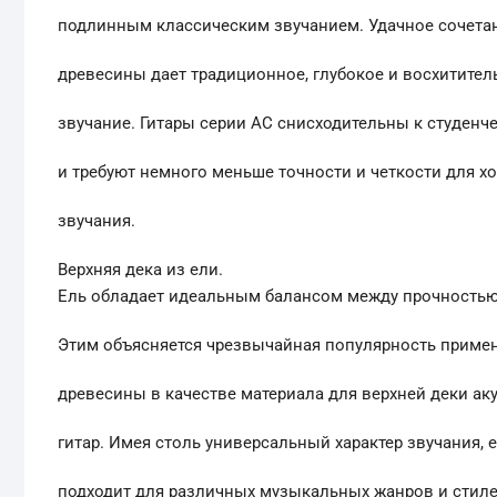
подлинным классическим звучанием. Удачное сочета
древесины дает традиционное, глубокое и восхитител
звучание. Гитары серии AC снисходительны к студен
и требуют немного меньше точности и четкости для х
звучания.
Верхняя дека из ели.
Ель обладает идеальным балансом между прочностью
Этим объясняется чрезвычайная популярность приме
древесины в качестве материала для верхней деки ак
гитар. Имея столь универсальный характер звучания, 
подходит для различных музыкальных жанров и стиле