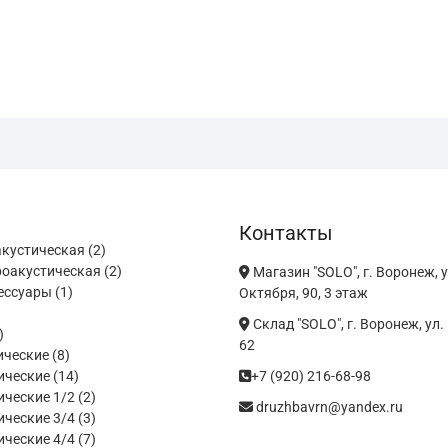
Контакты
варов
2
акустическая
2
товара
2
роакустическая
2
Магазин "SOLO", г. Воронеж, у
1
товара
ессуары
1
Октября, 90, 3 этаж
товар
Склад "SOLO", г. Воронеж, ул
ра
3
62
товара
8
ические
8
товаров
14
ические
14
+7 (920) 216-68-98
товаров
2
ические 1/2
2
druzhbavrn@yandex.ru
товара
3
ические 3/4
3
товара
7
ические 4/4
7