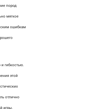
ние пород
ьно мягкое
ческим ошибкам
орошего
 и гибкостью.
нения этой
устических
ель отлично
й игры.