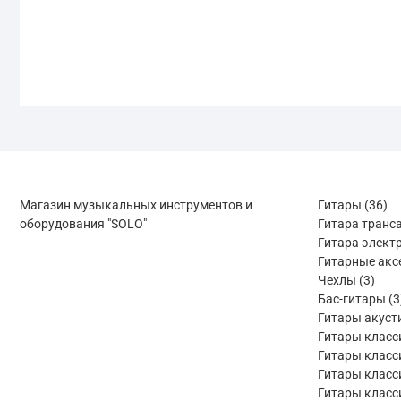
36
Магазин музыкальных инструментов и
Гитары
36
то
оборудования "SOLO"
Гитара транс
Гитара элект
Гитарные акс
3
Чехлы
3
това
Бас-гитары
3
Гитары акуст
Гитары класс
Гитары класс
Гитары класс
Гитары класс