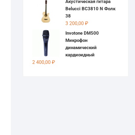
Акустическая гитара
Belucci BC3810 N Фолк
38
3 200,00
₽
Invotone DM500
Микрофон
динамический
кардиоидный
2 400,00
₽