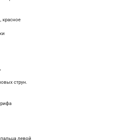
, красное
ки
,
овых струн.
грифа
 пальца левой