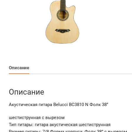
Описание
Описание
Акустическая гитара Belucci BC3810 N Фолк 38”
шестиструнная с вырезом
Тип гитары: гитара акустическая шестиструнная
Размер гитары: 7/8 Форма корпуса: Фолк 38” с вырезом