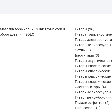
36
Магазин музыкальных инструментов и
Гитары
36
товаров
оборудования "SOLO"
Гитара трансакустич
Гитара электроакуст
Гитарные аксессуары
3
Чехлы
3
товара
3
Бас-гитары
3
товара
Гитары акустические
Гитары классические
Гитары классические 
Гитары классические 
Гитары классические 
4
Электрогитары
4
тов
Гитарные аксессуары
Гитарные комбоусили
2
Педали эффектов
2
2
т
Процессоры
2