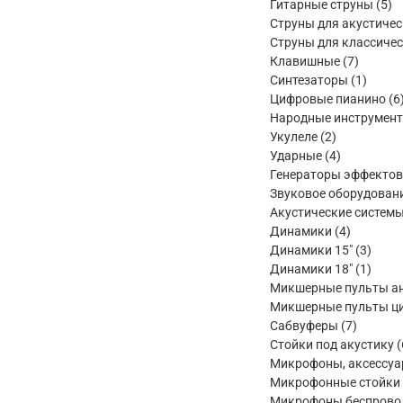
товара
5
Гитарные струны
5
то
Струны для акустичес
Струны для классичес
7
Клавишные
7
товаров
1
Синтезаторы
1
товар
Цифровые пианино
6
Народные инструмен
2
Укулеле
2
товара
4
Ударные
4
товара
Генераторы эффектов
Звуковое оборудован
Акустические систем
4
Динамики
4
товара
3
Динамики 15"
3
товар
1
Динамики 18"
1
товар
Микшерные пульты а
Микшерные пульты ц
7
Сабвуферы
7
товаров
Стойки под акустику
Микрофоны, аксессу
Микрофонные стойки
Микрофоны беспрово