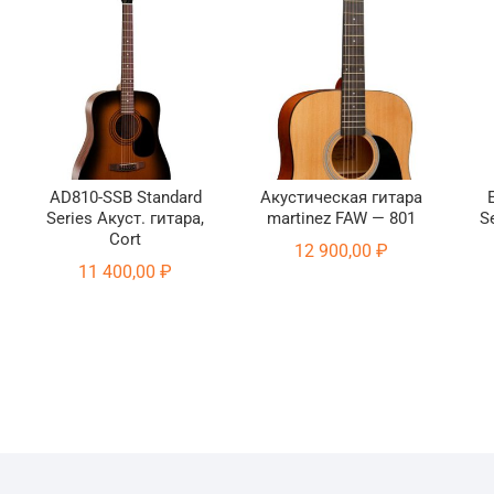
AD810-SSB Standard
Акустическая гитара
Series Акуст. гитара,
martinez FAW — 801
S
Cort
12 900,00
₽
11 400,00
₽