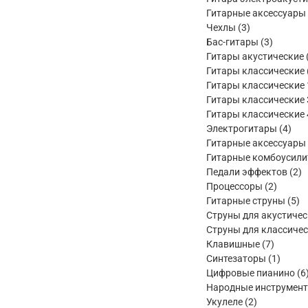
Гитарные аксессуары
3
Чехлы
3
товара
3
Бас-гитары
3
товара
Гитары акустические
Гитары классические
Гитары классические 
Гитары классические 
Гитары классические 
4
Электрогитары
4
тов
Гитарные аксессуары
Гитарные комбоусили
2
Педали эффектов
2
2
т
Процессоры
2
товара
5
Гитарные струны
5
то
Струны для акустичес
Струны для классичес
7
Клавишные
7
товаров
1
Синтезаторы
1
товар
Цифровые пианино
6
Народные инструмен
2
Укулеле
2