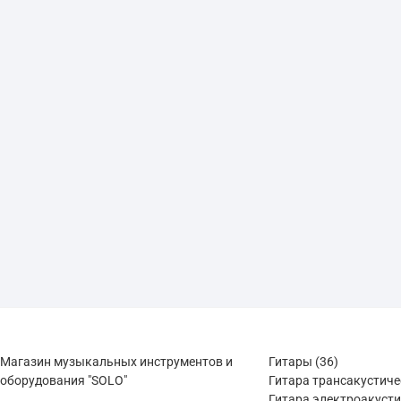
36
Магазин музыкальных инструментов и
Гитары
36
товаров
оборудования "SOLO"
Гитара трансакустич
Гитара электроакуст