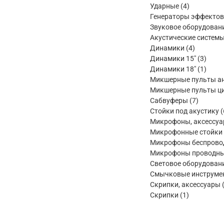
товара
4
Ударные
4
товара
Генераторы эффектов
Звуковое оборудован
Акустические систем
4
Динамики
4
товара
3
Динамики 15"
3
товар
1
Динамики 18"
1
товар
Микшерные пульты а
Микшерные пульты ц
7
Сабвуферы
7
товаров
Стойки под акустику
Микрофоны, аксессу
Микрофонные стойки
Микрофоны беспрово
Микрофоны проводн
Световое оборудован
Смычковые инструме
Скрипки, аксессуары
1
Скрипки
1
товар