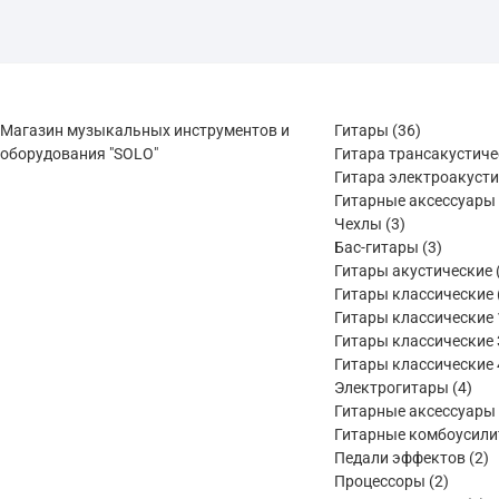
36
Магазин музыкальных инструментов и
Гитары
36
товаров
оборудования "SOLO"
Гитара трансакустич
Гитара электроакуст
Гитарные аксессуары
3
Чехлы
3
товара
3
Бас-гитары
3
товара
Гитары акустические
Гитары классические
Гитары классические 
Гитары классические 
Гитары классические 
4
Электрогитары
4
тов
Гитарные аксессуары
Гитарные комбоусили
2
Педали эффектов
2
2
т
Процессоры
2