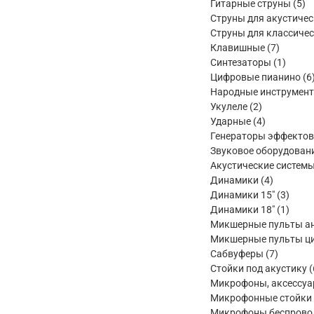
товара
5
Гитарные струны
5
то
Струны для акустичес
Струны для классичес
7
Клавишные
7
товаров
1
Синтезаторы
1
товар
Цифровые пианино
6
Народные инструмен
2
Укулеле
2
товара
4
Ударные
4
товара
Генераторы эффектов
Звуковое оборудован
Акустические систем
4
Динамики
4
товара
3
Динамики 15"
3
товар
1
Динамики 18"
1
товар
Микшерные пульты а
Микшерные пульты ц
7
Сабвуферы
7
товаров
Стойки под акустику
Микрофоны, аксессу
Микрофонные стойки
Микрофоны беспрово